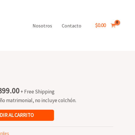
$
0.00
Nosotros
Contacto
nal
Current
399.00
+ Free Shipping
price
ño matrimonial, no incluye colchón.
is:
999.00.
$18,399.00.
DIR AL CARRITO
niles