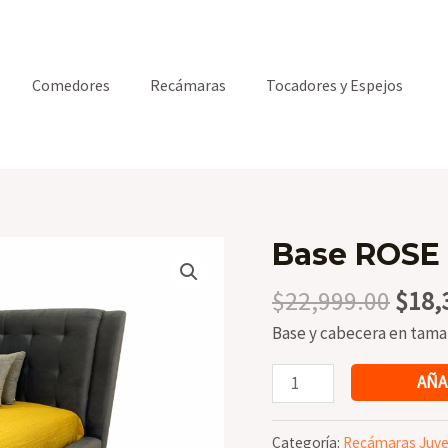
Comedores
Recámaras
Tocadores y Espejos
Base ROSE
Origi
$
22,999.00
$
18,
price
Base y cabecera en tama
was:
$22,
Base
AÑA
ROSE
cantidad
Categoría:
Recámaras Juve