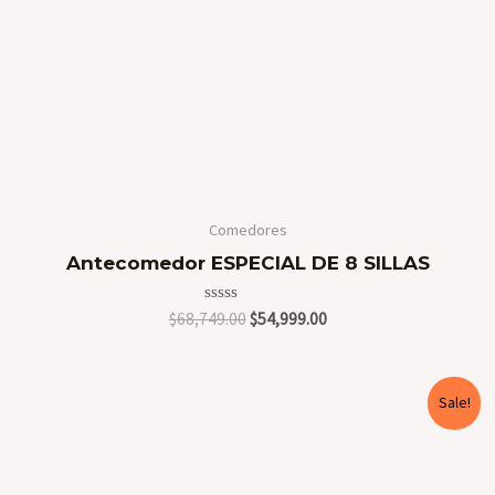
Comedores
Antecomedor ESPECIAL DE 8 SILLAS
Valorado
Original
Current
$
68,749.00
$
54,999.00
en
price
price
0
was:
is:
de
5
$68,749.00.
$54,999.00.
Sale!