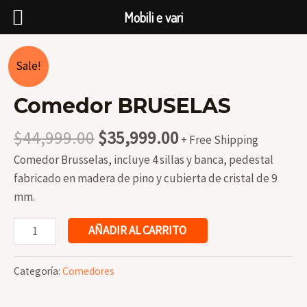
Mobili e vari
Ir
al
Sale!
contenido
Comedor BRUSELAS
Original
Current
$
44,999.00
$
35,999.00
+ Free Shipping
price
price
Comedor Brusselas, incluye 4 sillas y banca, pedestal
was:
is:
fabricado en madera de pino y cubierta de cristal de 9
$44,999.00.
$35,999.00.
mm.
Comedor
AÑADIR AL CARRITO
BRUSELAS
cantidad
Categoría:
Comedores