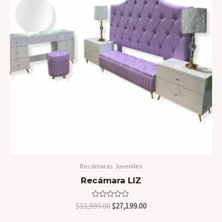
Recámaras Juveniles
Recámara LIZ
Valorado
Original
Current
$
33,999.00
$
27,199.00
en
price
price
0