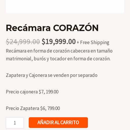
Recámara CORAZÓN
Original
Current
$
24,999.00
$
19,999.00
+ Free Shipping
price
price
Recámara en forma de corazón cabecera en tamaño
was:
is:
matrimonial, burós y tocador en forma de corazón.
$24,999.00.
$19,999.00.
Zapatera y Cajonera se venden por separado
Precio cajonera $7, 199.00
Precio Zapatera $6, 799.00
Recámara
AÑADIR AL CARRITO
CORAZÓN