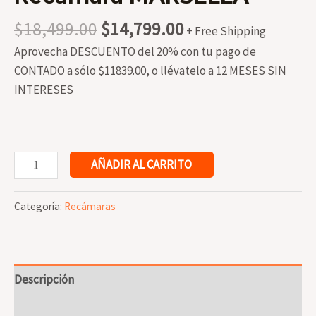
Original
Current
$
18,499.00
$
14,799.00
+ Free Shipping
price
price
Aprovecha DESCUENTO del 20% con tu pago de
was:
is:
CONTADO a sólo $11839.00, o llévatelo a 12 MESES SIN
$18,499.00.
$14,799.00.
INTERESES
Recámara
AÑADIR AL CARRITO
MARSELLA
cantidad
Categoría:
Recámaras
Descripción
Valoraciones (0)