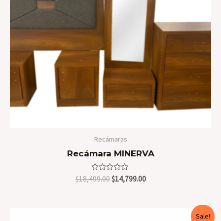
Recámaras
Recámara MINERVA
Valorado
Original
Current
$
18,499.00
$
14,799.00
en
price
price
0
was:
is:
de
5
$18,499.00.
$14,799.00.
Sale!