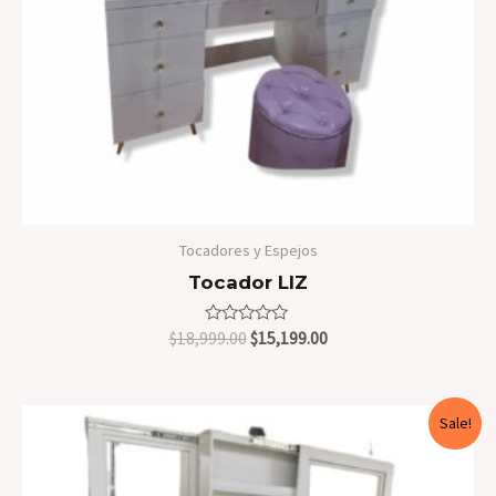
Tocadores y Espejos
Tocador LIZ
Valorado
Original
Current
$
18,999.00
$
15,199.00
en
price
price
0
was:
is:
de
5
$18,999.00.
$15,199.00.
Sale!