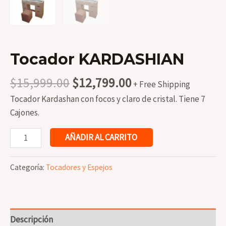
Tocador KARDASHIAN
Original
Current
$
15,999.00
$
12,799.00
+ Free Shipping
price
price
Tocador Kardashan con focos y claro de cristal. Tiene 7
was:
is:
Cajones.
$15,999.00.
$12,799.00.
Tocador
AÑADIR AL CARRITO
KARDASHIAN
cantidad
Categoría:
Tocadores y Espejos
Descripción