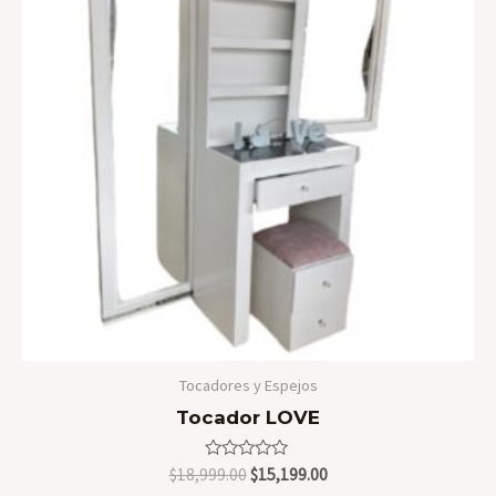
Tocadores y Espejos
Tocador LOVE
Valorado
Original
Current
$
18,999.00
$
15,199.00
en
price
price