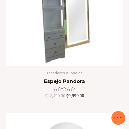
Tocadores y Espejos
Espejo Pandora
Valorado
Original
Current
$
12,499.00
$
9,999.00
en
price
price
0
was:
is:
de
5
$12,499.00.
$9,999.00.
Sale!