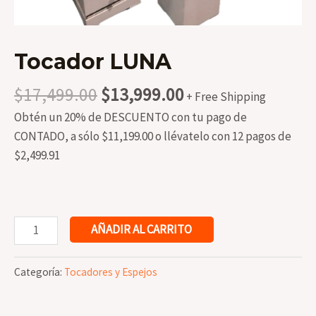
Tocador LUNA
Original
Current
$
17,499.00
$
13,999.00
+ Free Shipping
price
price
Obtén un 20% de DESCUENTO con tu pago de
was:
is:
CONTADO, a sólo $11,199.00 o llévatelo con 12 pagos de
$17,499.00.
$13,999.00.
$2,499.91
Tocador
AÑADIR AL CARRITO
LUNA
cantidad
Categoría:
Tocadores y Espejos