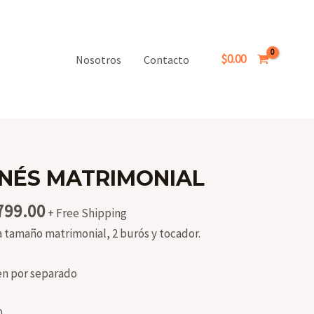
$
0.00
Nosotros
Contacto
INÉS MATRIMONIAL
nal
Current
799.00
+ Free Shipping
price
tamaño matrimonial, 2 burós y tocador.
is:
999.00.
$20,799.00.
en por separado
0