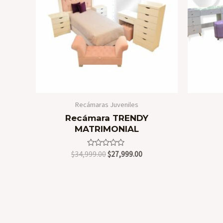
Recámaras Juveniles
Recámara TRENDY
MATRIMONIAL
Valorado
Original
Current
$
34,999.00
$
27,999.00
en
price
price
0
was:
is:
de
5
$34,999.00.
$27,999.00.