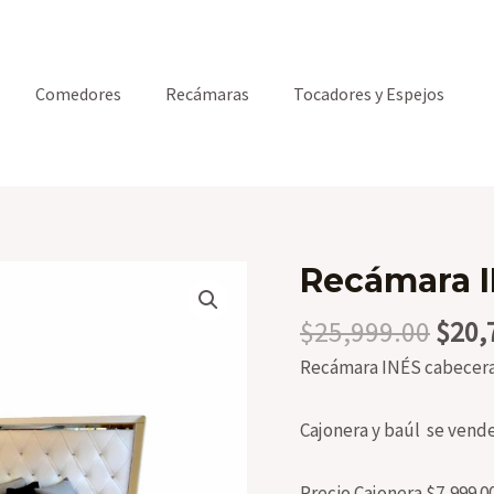
Comedores
Recámaras
Tocadores y Espejos
Recámara 
Origi
$
25,999.00
$
20,
price
Recámara INÉS cabecera 
was:
$25,
Cajonera y baúl se vend
Precio Cajonera $7,999.0