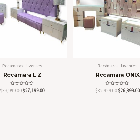
Recámaras Juveniles
Recámaras Juveniles
Recámara LIZ
Recámara ONIX
Valorado
Original
Current
Valorado
Original
$
33,999.00
$
27,199.00
$
32,999.00
$
26,399.00
en
en
price
price
price
0
0
was:
is:
was:
de
de
5
5
$33,999.00.
$27,199.00.
$32,999.00