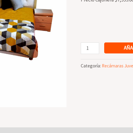
Recámara
AÑA
INÉS
MATRIMONIAL
Categoría:
Recámaras Juve
cantidad