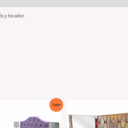
s y tocador.
Sale!